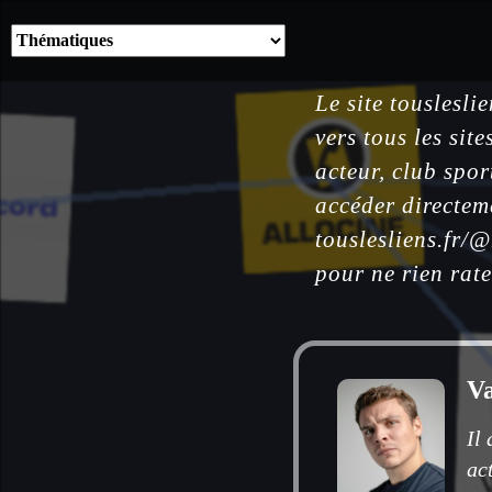
Le site touslesli
vers tous les sit
acteur, club spor
accéder directem
touslesliens.fr/
pour ne rien rate
Va
Il
ac