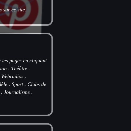
 sur ce site.
r les pages en cliquant
sion
.
Théâtre
.
.
Webradios
.
èle
.
Sport
.
Clubs de
.
Journalisme
.