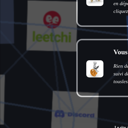
en dépo
cliquez
Vous
Rien d
suivi 
tousles
Le site 