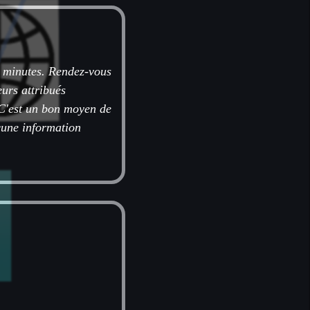
s minutes. Rendez-vous
urs attribués
. C'est un bon moyen de
ucune information