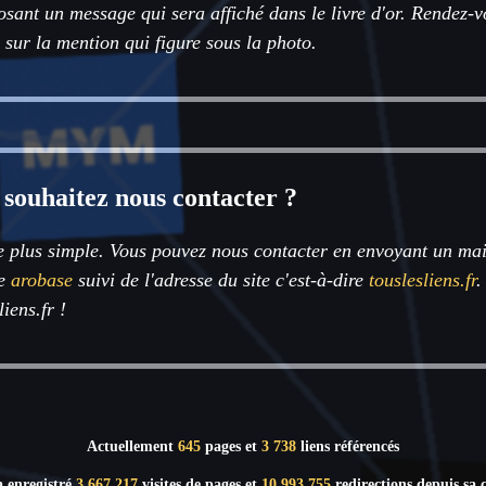
sant un message qui sera affiché dans le livre d'or. Rendez-v
 sur la mention qui figure sous la photo.
 souhaitez nous contacter ?
e plus simple. Vous pouvez nous contacter en envoyant un mai
de
arobase
suivi de l'adresse du site c'est-à-dire
touslesliens.fr
.
liens.fr !
Actuellement
645
pages et
3 738
liens référencés
a enregistré
3 667 217
visites de pages et
10 993 755
redirections depuis sa c