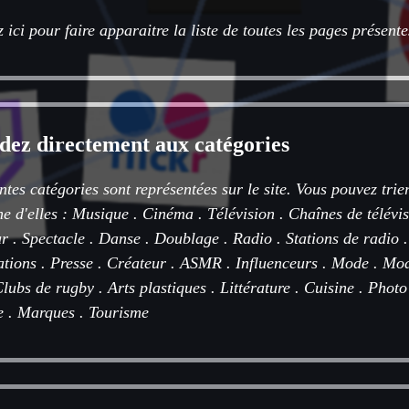
 ici pour faire apparaitre la liste de toutes les pages présentes
dez directement aux catégories
ntes catégories sont représentées sur le site. Vous pouvez trie
ne d'elles :
Musique
.
Cinéma
.
Télévision
.
Chaînes de télévi
r
.
Spectacle
.
Danse
.
Doublage
.
Radio
.
Stations de radio
ations
.
Presse
.
Créateur
.
ASMR
.
Influenceurs
.
Mode
.
Mod
lubs de rugby
.
Arts plastiques
.
Littérature
.
Cuisine
.
Photo
e
.
Marques
.
Tourisme