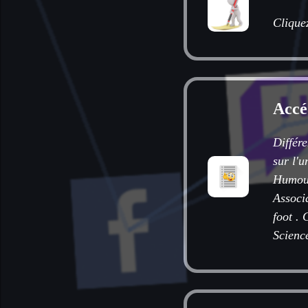
Cliquez
Accé
Différe
sur l'u
Humou
Associ
foot
.
C
Scienc