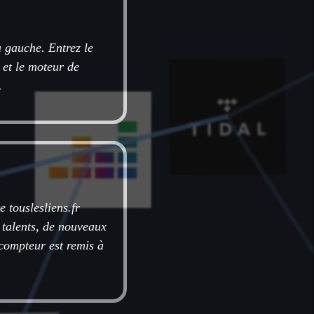
à gauche. Entrez le
 et le moteur de
.
e touslesliens.fr
 talents, de nouveaux
e compteur est remis à