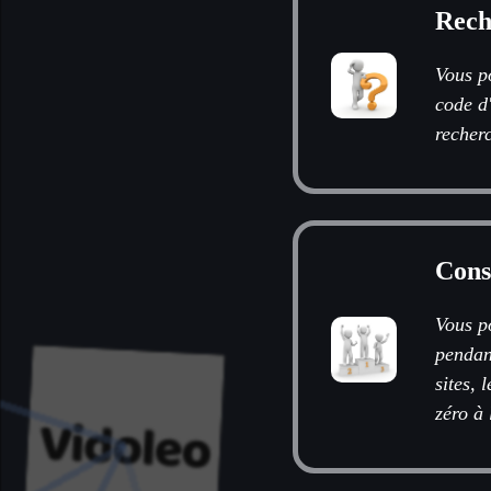
Rech
Vous po
code d
recherc
Consu
Vous po
pendan
sites, 
zéro à 