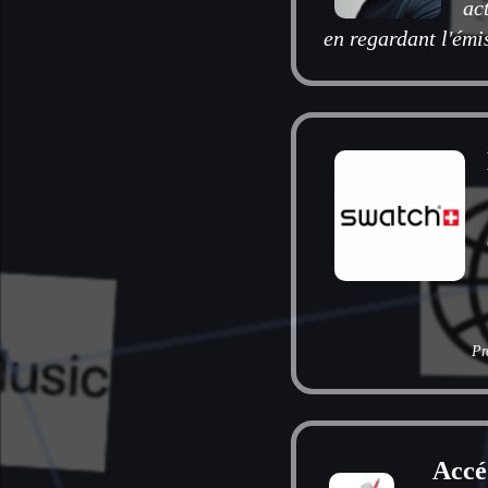
ac
en regardant l'émi
Pr
Accéd