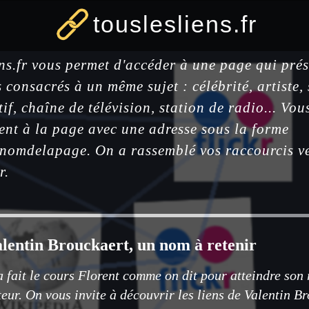
touslesliens.fr
ens.fr vous permet d'accéder à une page qui prés
es consacrés à un même sujet : célébrité, artiste, 
tif, chaîne de télévision, station de radio... Vo
ent à la page avec une adresse sous la forme
@nomdelapage. On a rassemblé vos raccourcis ver
r.
lentin Brouckaert, un nom à retenir
 a fait le cours Florent comme on dit pour atteindre son 
teur. On vous invite à découvrir les liens de Valentin B