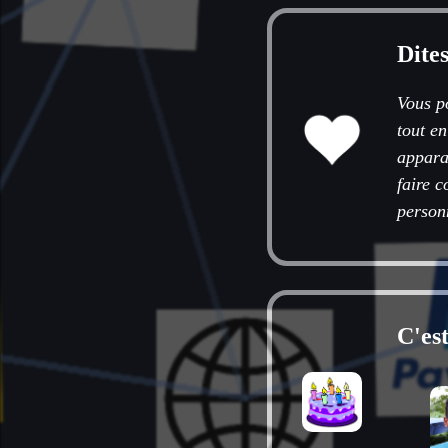
Dite
Vous p
tout e
apparai
faire c
person
C'es